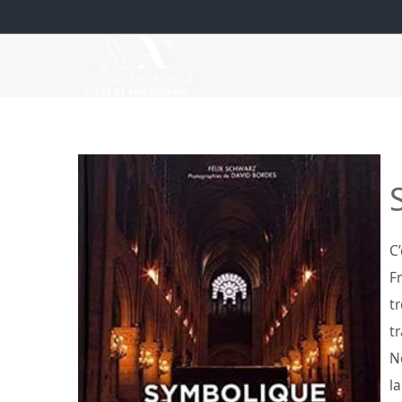
C
F
tr
tr
No
la