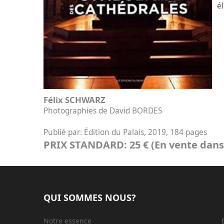
é
Félix SCHWARZ
Photographies de David BORDES
Publié par:
Édition du Palais, 2019, 184 pages
PRIX STANDARD:
25 € (En vente dan
QUI SOMMES NOUS?
Notre essence