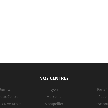
NOS CENTRES
Biarritz
Lyon
Paris 
eaux Centre
Marseille
Roue
x Rive Droite
Montpellier
Strasbo