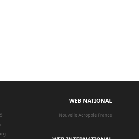
WEB NATIONAL
15
Nouvelle Acropole France
n
urg