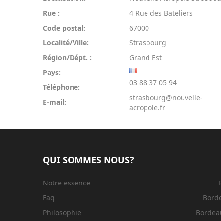
Rue :
4 Rue des Bateliers
Code postal:
67000
Localité/Ville:
Strasbourg
Région/Dépt. :
Grand Est
Pays:
03 88 37 05 94
Téléphone:
strasbourg@nouvelle-
E-mail:
acropole.fr
QUI SOMMES NOUS?
Notre essence
Faq
Bord
Philosophie
Bordeau