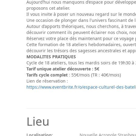
Aujourd’hui nous manquons d’espace pour développer 
proposons cet atelier.
Il vous invite à poser un nouveau regard sur le mond
Une occasion de plonger dans l'univers fascinant de l
Autour d’apports théoriques, nous cherchons, à trave
découvrir comment ils peuvent éclairer nos choix, nos
Réservez votre place dès maintenant pour ce voyage 
Cette formation de 18 ateliers hebdomadaires, ouvert
découvrir les trésors des sagesses ancestrales et app
MODALITES PRATIQUES
Cycle de 18 ateliers, tous les mardis soirs de 19h30 
Tarif unique atelier découverte : 5€
Tarifs cycle complet
: 55€/mois (TR : 40€/mois)
Lien de réservation :
https://www.eventbrite.fr/o/espace-culturel-des-bate
Lieu
Localisation:
Nouvelle Acropole Strasbo