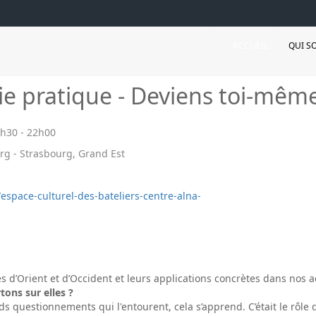
ACCUEIL
QUI S
e pratique - Deviens toi-mêm
9h30
-
22h00
rg - Strasbourg, Grand Est
/espace-culturel-des-bateliers-centre-alna-
s d’Orient et d’Occident et leurs applications concrètes dans nos 
tons sur elles ?
ds questionnements qui l'entourent, cela s’apprend. C’était le rôle