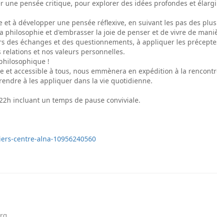
une pensée critique, pour explorer des idées profondes et élargi
e et à développer une pensée réflexive, en suivant les pas des plu
a philosophie et d'embrasser la joie de penser et de vivre de maniè
rs des échanges et des questionnements, à appliquer les préceptes
 relations et nos valeurs personnelles.
philosophique !
e et accessible à tous, nous emmènera en expédition à la rencontr
rendre à les appliquer dans la vie quotidienne.
à 22h incluant un temps de pause conviviale.
liers-centre-alna-10956240560
urg